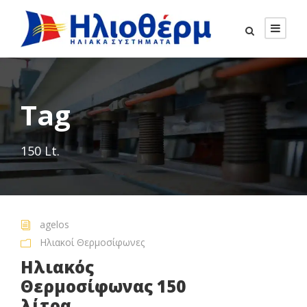
Tag
150 Lt.
agelos
Ηλιακοί Θερμοσίφωνες
Ηλιακός
Θερμοσίφωνας 150
λίτρα