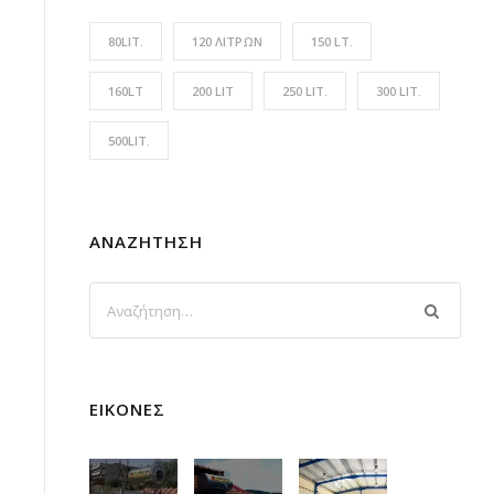
80LIT.
120 ΛΊΤΡΩΝ
150 LT.
160LT
200 LIT
250 LIT.
300 LIT.
500LIT.
ΑΝΑΖΉΤΗΣΗ
ΕΙΚΌΝΕΣ