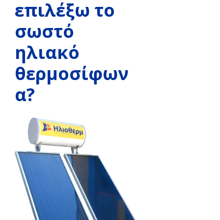
επιλέξω το
σωστό
ηλιακό
θερμοσίφων
α?